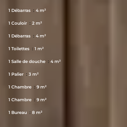
1 Débarras
4 m²
1 Couloir
2 m²
1 Débarras
4 m²
1 Toilettes
1 m²
1 Salle de douche
4 m²
1 Palier
3 m²
1 Chambre
9 m²
1 Chambre
9 m²
1 Bureau
8 m²