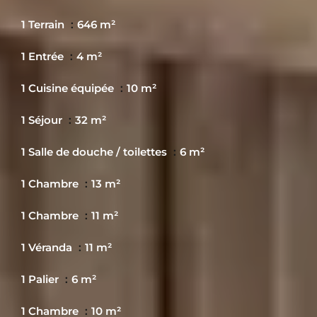
1 Terrain
646 m²
1 Entrée
4 m²
1 Cuisine équipée
10 m²
1 Séjour
32 m²
1 Salle de douche / toilettes
6 m²
1 Chambre
13 m²
1 Chambre
11 m²
1 Véranda
11 m²
1 Palier
6 m²
1 Chambre
10 m²