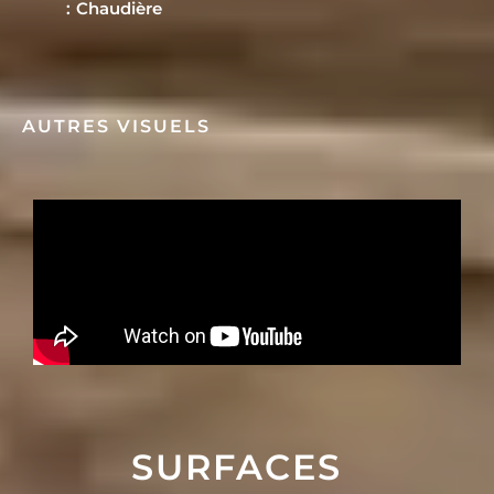
Chaudière
AUTRES VISUELS
SURFACES