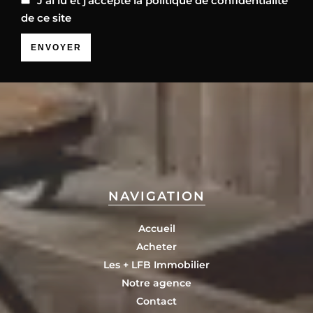
J’ai lu et j'accepte la
politique de confidentialité
de ce site
ENVOYER
NAVIGATION
Accueil
Acheter
Les + LFB Immobilier
Notre agence
Contact