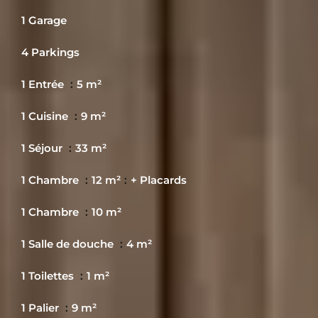
1 Garage
4 Parkings
1 Entrée
5 m²
1 Cuisine
9 m²
1 Séjour
33 m²
1 Chambre
12 m²
+ Placards
1 Chambre
10 m²
1 Salle de douche
4 m²
1 Toilettes
1 m²
1 Palier
9 m²