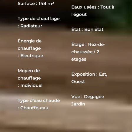
Surface
148 m²
Eaux usées
Tout à
l'égout
Type de chauffage
Radiateur
État
Bon état
Énergie de
Étage
Rez-de-
chauffage
chaussée / 2
Electrique
étages
Moyen de
Exposition
Est,
chauffage
Ouest
Individuel
Vue
Dégagée
Type d'eau chaude
Jardin
Chauffe-eau