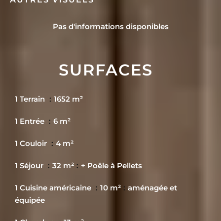
Pas d'informations disponibles
SURFACES
1 Terrain
1652 m²
1 Entrée
6 m²
1 Couloir
4 m²
1 Séjour
32 m²
+ Poêle à Pellets
1 Cuisine américaine
10 m²
aménagée et
équipée