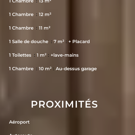
1 Chambre
13 m²
1 Chambre
12 m²
1 Chambre
11 m²
1 Salle de douche
7 m²
+ Placard
1 Toilettes
1 m²
+lave-mains
1 Chambre
10 m²
Au-dessus garage
PROXIMITÉS
Aéroport