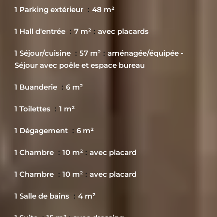
1 Parking extérieur
48 m²
1 Hall d'entrée
7 m²
avec placards
1 Séjour/cuisine
57 m²
aménagée/équipée -
Séjour avec poêle et espace bureau
1 Buanderie
6 m²
1 Toilettes
1 m²
1 Dégagement
6 m²
1 Chambre
10 m²
avec placard
1 Chambre
10 m²
avec placard
1 Salle de bains
4 m²