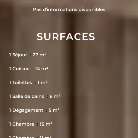
Pas d'informations disponibles
SURFACES
1 Séjour
27 m²
1 Cuisine
14 m²
1 Toilettes
1 m²
1 Salle de bains
6 m²
1 Dégagement
5 m²
1 Chambre
15 m²
1 Chambre
11 m²