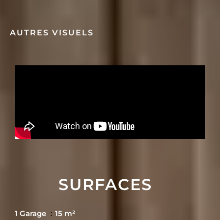
AUTRES VISUELS
SURFACES
1 Garage
15 m²