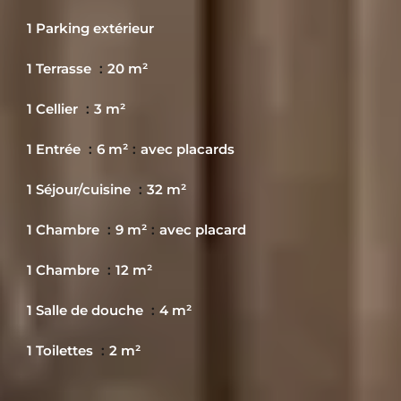
1 Parking extérieur
1 Terrasse
20 m²
1 Cellier
3 m²
1 Entrée
6 m²
avec placards
1 Séjour/cuisine
32 m²
1 Chambre
9 m²
avec placard
1 Chambre
12 m²
1 Salle de douche
4 m²
1 Toilettes
2 m²