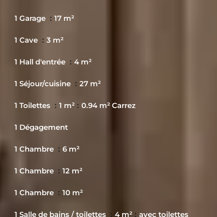
1 Garage
17 m²
1 Cave
3 m²
1 Hall d'entrée
4 m²
1 Séjour/cuisine
27 m²
1 Toilettes
1 m²
0.94 m² Carrez
1 Dégagement
1 Chambre
6 m²
1 Chambre
12 m²
1 Chambre
10 m²
1 Salle de bains / toilettes
4 m²
avec toilettes